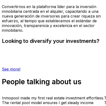
Convertirnos en la plataforma líder para la inversión
inmobiliaria centrada en el alquiler, capacitando a una
nueva generación de inversores para crear riqueza sin
esfuerzo, al tiempo que establecemos el estándar de
innovación, transparencia y excelencia en el sector
inmobiliario.
Looking to diversify your investments?
Take your investments to the next level
with Alfabeta Holding
See more!
People talking about us
Inmopool made my first real estate investment effortless.
T
The rental pool model ensures I get steady income
T